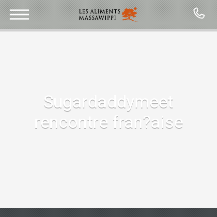
CONTACT
Sugardaddymeet
rencontre fran?aise