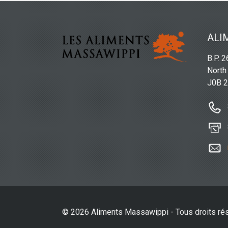
ALI
B.P. 
North
J0B 
© 2026 Aliments Massawippi - Tous droits ré