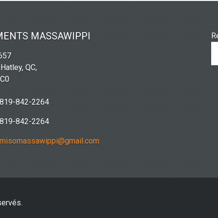
MENTS MASSAWIPPI
R
2657
 Hatley, QC,
2C0
819-842-2264
819-842-2264
misomassawippi@gmail.com
servés.