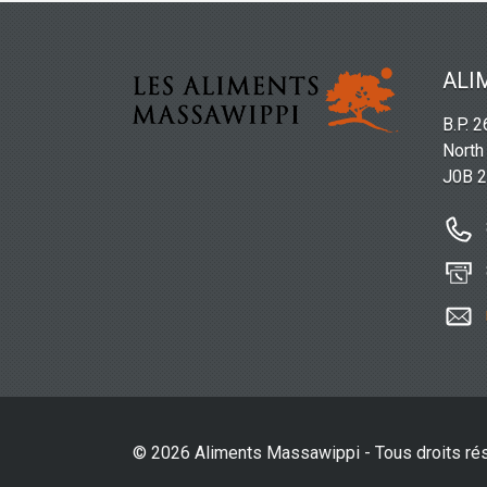
ALI
B.P. 
North
J0B 
© 2026 Aliments Massawippi - Tous droits ré