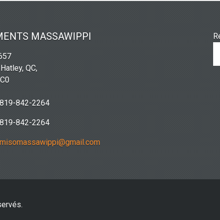
MENTS MASSAWIPPI
R
2657
 Hatley, QC,
2C0
819-842-2264
819-842-2264
misomassawippi@gmail.com
servés.