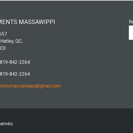
MENTS MASSAWIPPI
R
2657
 Hatley, QC,
2C0
819-842-2264
819-842-2264
misomassawippi@gmail.com
servés.