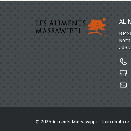
ALI
B.P. 
North
J0B 
© 2026 Aliments Massawippi - Tous droits ré